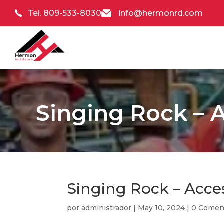
Tel. 809-533-8030
info@hermonrd.com
Singing Rock – 
Singing Rock – Acce
por
administrador
|
May 10, 2024
|
0 Comen