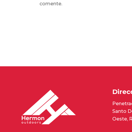
comente.
Direc
Penetrac
Santo D
Oeste, 