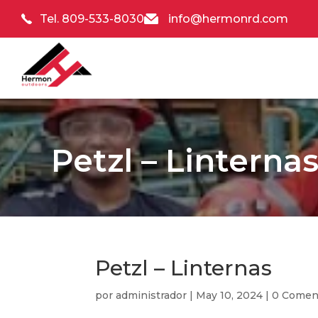
Tel. 809-533-8030
info@hermonrd.com
Petzl – Linterna
Petzl – Linternas
por
administrador
|
May 10, 2024
|
0 Comen