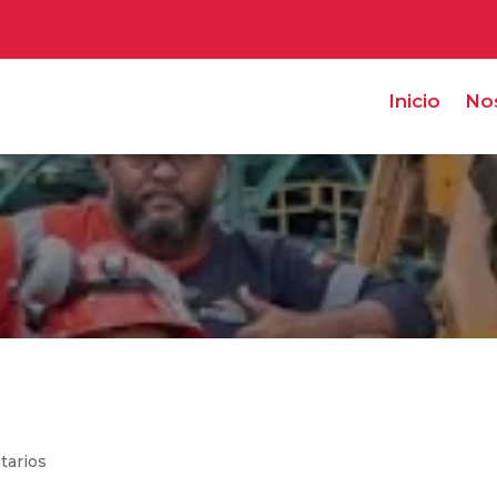
Inicio
No
s
tarios