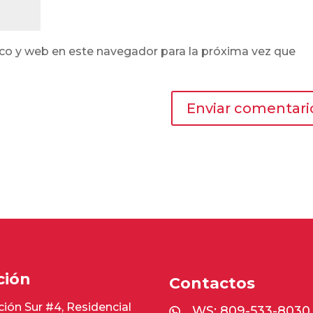
co y web en este navegador para la próxima vez que
ción
Contactos
ión Sur #4, Residencial
WS:
809-533-8030