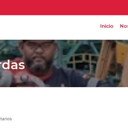
Inicio
No
rdas
tarios