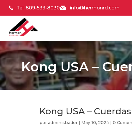
Tel. 809-533-8030
info@hermonrd.com
Kong USA – Cue
Kong USA – Cuerdas
por
administrador
|
May 10, 2024
|
0 Comen