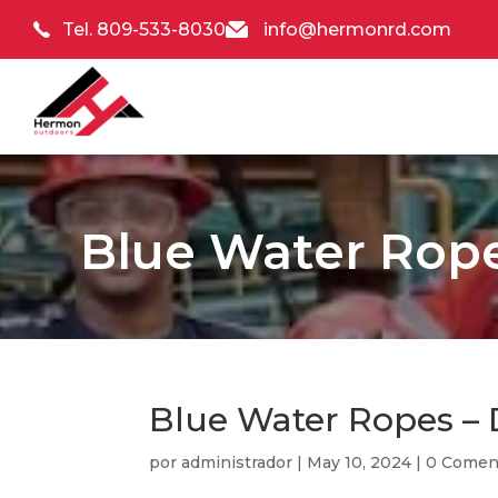
Tel. 809-533-8030
info@hermonrd.com
Blue Water Rop
Blue Water Ropes –
por
administrador
|
May 10, 2024
|
0 Comen